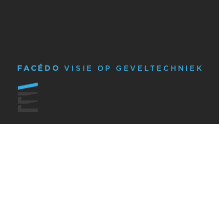
FACÉDO
VISIE OP GEVELTECHNIEK
OVER FACÉDO
GEVELTECHNIEK
OVER ONS
PROJECTEN
HET FACÉDO TEAM
VISIE OP GEVELTECHNIEK
WERKEN BIJ
SERVICE VAN FACÉNA
NIEUWS
WKA