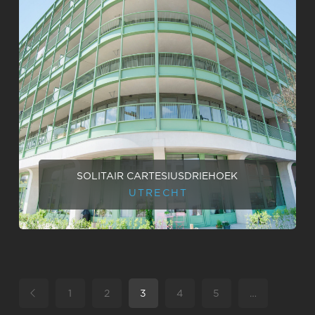
SOLITAIR CARTESIUSDRIEHOEK
UTRECHT
1
2
3
4
5
…
Vorige