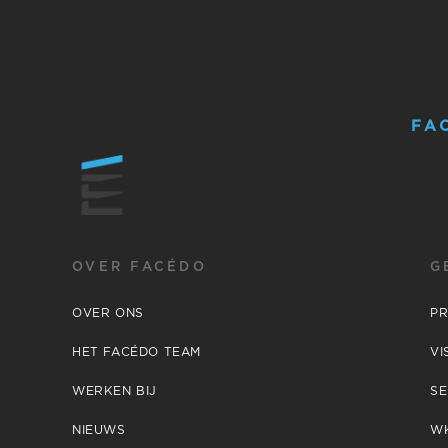
FA
OVER FACÉDO
G
OVER ONS
P
HET FACÉDO TEAM
VI
WERKEN BIJ
SE
NIEUWS
W