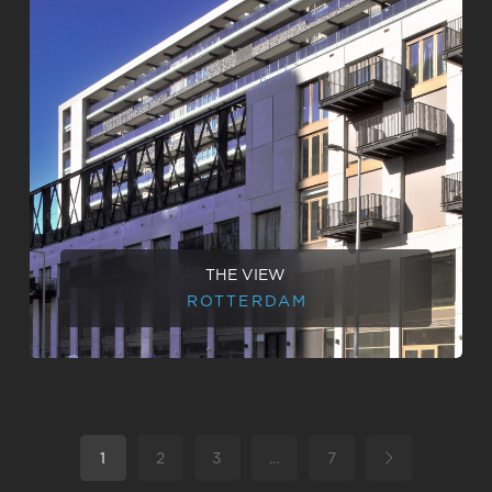
THE VIEW
ROTTERDAM
1
2
3
…
7
Volgende