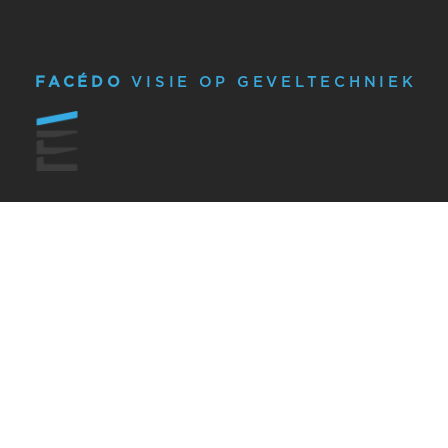
FACÉDO
VISIE OP GEVELTECHNIEK
OVER FACÉDO
GEVELTECHNIEK
OVER ONS
PROJECTEN
HET FACÉDO TEAM
VISIE OP GEVELTECHNIEK
WERKEN BIJ
SERVICE VAN FACÉNA
NIEUWS
WKA
CONTACT
VEILIGHEID