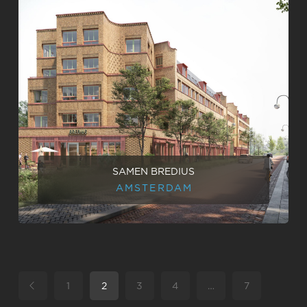
SAMEN BREDIUS
AMSTERDAM
1
2
3
4
…
7
Vorige