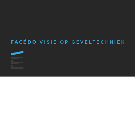
FACÉDO
VISIE OP GEVELTECHNIEK
OVER FACÉDO
GEVELTECHNIEK
OVER ONS
PROJECTEN
HET FACÉDO TEAM
VISIE OP GEVELTECHNIEK
WERKEN BIJ
SERVICE VAN FACÉNA
NIEUWS
WKA