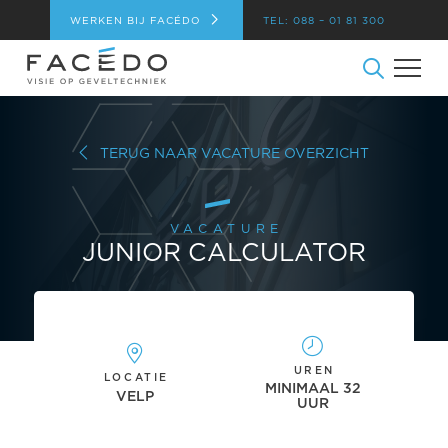
WERKEN BIJ FACÉDO
TEL: 088 – 01 81 300
TERUG NAAR VACATURE OVERZICHT
VACATURE
JUNIOR CALCULATOR
UREN
LOCATIE
MINIMAAL 32
VELP
UUR