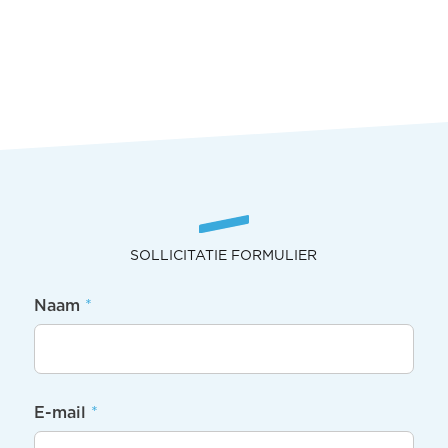
SOLLICITATIE FORMULIER
Sollicitatie
Naam
*
formulier
E-mail
*