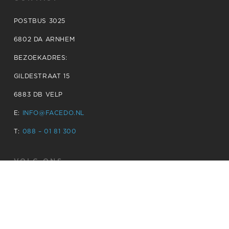
POSTBUS 3025
6802 DA ARNHEM
BEZOEKADRES:
GILDESTRAAT 15
6883 DB VELP
E:
INFO@FACEDO.NL
T:
088 – 01 81 300
VOLG ONS
FACÉDO B.V. © 2026 |
DISCLAIMER
|
PRIVACY- EN
COOKIEBELEID