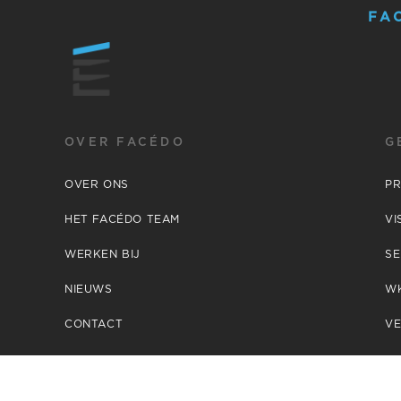
FA
OVER FACÉDO
G
OVER ONS
P
HET FACÉDO TEAM
VI
WERKEN BIJ
SE
NIEUWS
W
CONTACT
VE